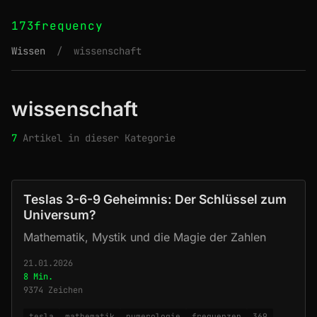
173frequency
Wissen
/
wissenschaft
wissenschaft
7
Artikel in dieser Kategorie
Teslas 3-6-9 Geheimnis: Der Schlüssel zum
Universum?
Mathematik, Mystik und die Magie der Zahlen
21.01.2026
8 Min.
9374 Zeichen
tesla
mathematik
numerologie
frequenzen
369