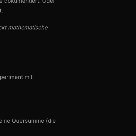
de dokumentiert. Oder
t.
ckt mathematische
periment mit
 seine Quersumme (die