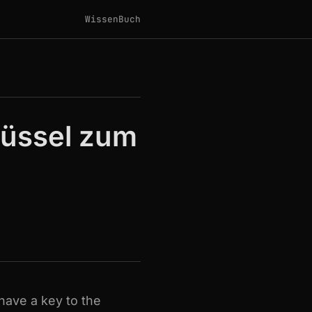
Wissen
Buch
lüssel zum
have a key to the