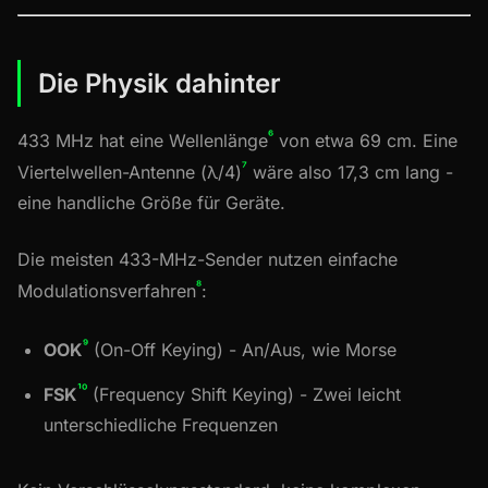
Die Physik dahinter
⁶
433 MHz hat eine Wellenlänge
von etwa 69 cm. Eine
⁷
Viertelwellen-Antenne (λ/4)
wäre also 17,3 cm lang -
eine handliche Größe für Geräte.
Die meisten 433-MHz-Sender nutzen einfache
⁸
Modulationsverfahren
:
⁹
OOK
(On-Off Keying) - An/Aus, wie Morse
¹⁰
FSK
(Frequency Shift Keying) - Zwei leicht
unterschiedliche Frequenzen