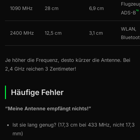
Flugzeu
1090 MHz
28 cm
6,9 cm
¹⁵
ADS-B
WLAN,
2400 MHz
12,5 cm
3,1 cm
Bluetoo
Je höher die Frequenz, desto kürzer die Antenne. Bei
2,4 GHz reichen 3 Zentimeter!
Häufige Fehler
“Meine Antenne empfängt nichts!”
Ist sie lang genug? (17,3 cm bei 433 MHz, nicht 17,3
mm)