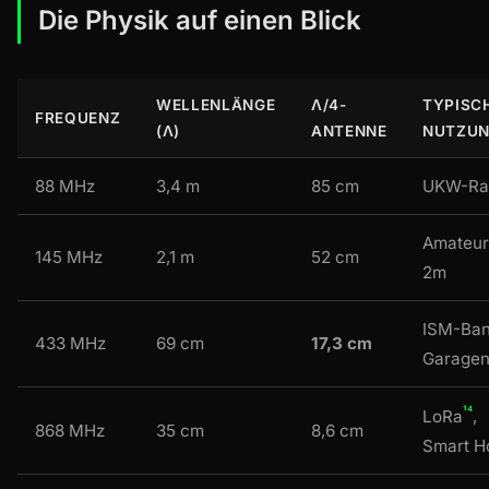
Die Physik auf einen Blick
WELLENLÄNGE
Λ/4-
TYPISC
FREQUENZ
(Λ)
ANTENNE
NUTZU
88 MHz
3,4 m
85 cm
UKW-Ra
Amateur
145 MHz
2,1 m
52 cm
2m
ISM-Ban
433 MHz
69 cm
17,3 cm
Garagen
¹⁴
LoRa
,
868 MHz
35 cm
8,6 cm
Smart 