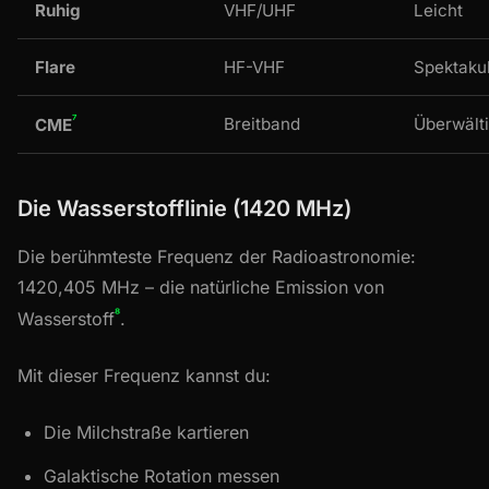
Ruhig
VHF/UHF
Leicht
Flare
HF-VHF
Spektaku
⁷
Breitband
Überwält
CME
Die Wasserstofflinie (1420 MHz)
Die berühmteste Frequenz der Radioastronomie:
1420,405 MHz – die natürliche Emission von
⁸
Wasserstoff
.
Mit dieser Frequenz kannst du:
Die Milchstraße kartieren
Galaktische Rotation messen