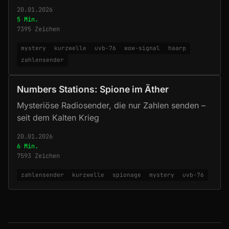
20.01.2026
5 Min.
7395 Zeichen
mystery
kurzwelle
uvb-76
wow-signal
haarp
zahlensender
Numbers Stations: Spione im Äther
Mysteriöse Radiosender, die nur Zahlen senden –
seit dem Kalten Krieg
20.01.2026
6 Min.
7593 Zeichen
zahlensender
kurzwelle
spionage
mystery
uvb-76