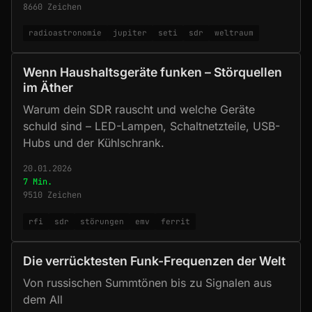
8660 Zeichen
radioastronomie
jupiter
seti
sdr
weltraum
Wenn Haushaltsgeräte funken – Störquellen
im Äther
Warum dein SDR rauscht und welche Geräte
schuld sind – LED-Lampen, Schaltnetzteile, USB-
Hubs und der Kühlschrank.
20.01.2026
7 Min.
9510 Zeichen
rfi
sdr
störungen
emv
ferrit
Die verrücktesten Funk-Frequenzen der Welt
Von russischen Summtönen bis zu Signalen aus
dem All