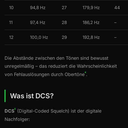
10
94,8 Hz
27
179,9 Hz
44
11
97,4 Hz
28
186,2 Hz
–
12
100,0 Hz
29
192,8 Hz
–
Die Abstände zwischen den Tönen sind bewusst
unregelmäßig – das reduziert die Wahrscheinlichkeit
⁴
von Fehlauslösungen durch Obertöne
.
Was ist DCS?
⁵
DCS
(Digital-Coded Squelch) ist der digitale
Nachfolger: