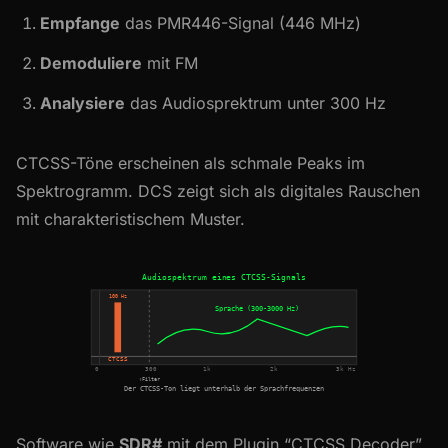
Empfange
das PMR446-Signal (446 MHz)
Demoduliere
mit FM
Analysiere
das Audiosprektrum unter 300 Hz
CTCSS-Töne erscheinen als schmale Peaks im
Spektrogramm. DCS zeigt sich als digitales Rauschen
mit charakteristischem Muster.
Audiospektrum eines CTCSS-Signals
100 Hz
Sprache (300-3000 Hz)
CTCSS
0
300
1k
2k
3k Hz
↑Filter
Der CTCSS-Ton liegt unterhalb der Sprachfrequenzen
Software wie
SDR#
mit dem Plugin “CTCSS Decoder”