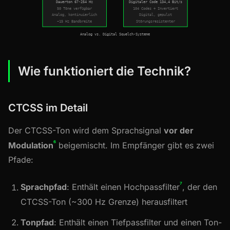
Dauerton 67-254 Hz
Digitaler Code 134,4 Bit/s
50 Töne verfügbar
104 Codes + Invertiert
Analog, kontinuierlich
Digital, gepulst
~15 Hz Bandbreite
Störungsresistenter
Analog vs. Digital Squelch-Systeme
Wie funktioniert die Technik?
CTCSS im Detail
Der CTCSS-Ton wird dem Sprachsignal
vor der
⁶
Modulation
beigemischt. Im Empfänger gibt es zwei
Pfade:
⁷
Sprachpfad
: Enthält einen Hochpassfilter
, der den
CTCSS-Ton (~300 Hz Grenze) herausfiltert
Tonpfad
: Enthält einen Tiefpassfilter und einen Ton-